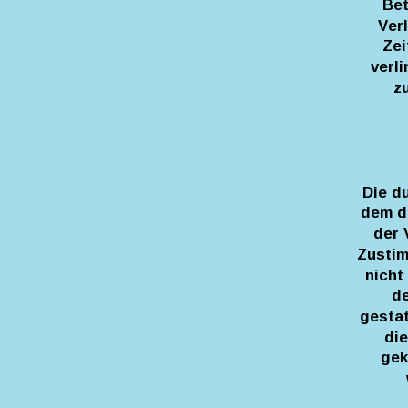
Bet
Ver
Zei
verl
z
Die d
dem de
der 
Zustim
nicht
de
gestat
die
gek